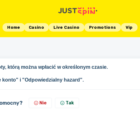
Home
Casino
Live Casino
Promotions
Vip
oty, którą można wpłacić w określonym czasie.
e konto" i "Odpowiedzialny hazard".
 pomocny?
Nie
Tak