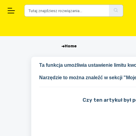
Home
➜
Ta funkcja umożliwia ustawienie limitu kw
Narzędzie to można znaleźć w sekcji "Moj
Czy ten artykuł był