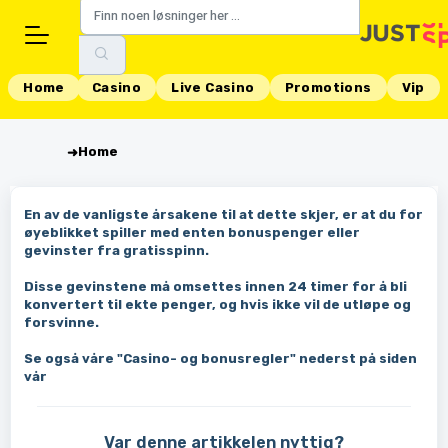
Home
Casino
Live Casino
Promotions
Vip
Home
➜
En av de vanligste årsakene til at dette skjer, er at du for
øyeblikket spiller med enten bonuspenger eller
gevinster fra gratisspinn.
Disse gevinstene må omsettes innen 24 timer for å bli
konvertert til ekte penger, og hvis ikke vil de utløpe og
forsvinne.
Se også våre "Casino- og bonusregler" nederst på siden
vår
Var denne artikkelen nyttig?