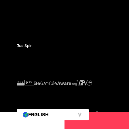
JustSpin
Ⓒ
2026
ENGLISH
JustSpin.com.